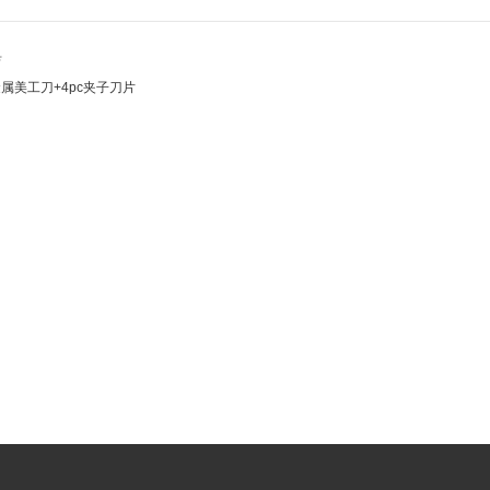
具
金属美工刀+4pc夹子刀片